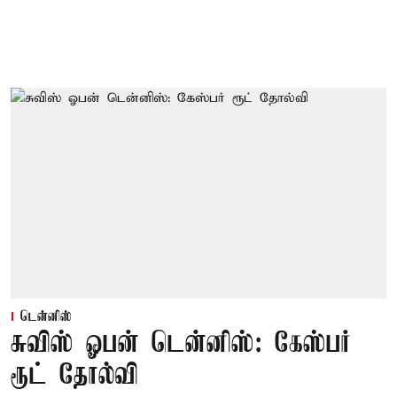
டென்னிஸ்
சுவிஸ் ஓபன் டென்னிஸ்: கேஸ்பர்
ரூட் தோல்வி