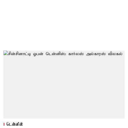
டென்னிஸ்