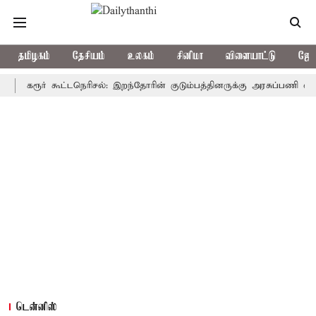
தமிழகம்
தேசியம்
உலகம்
சினிமா
விளையாட்டு
ஜோத
ரூர் கூட்டநெரிசல்: இறந்தோரின் குடும்பத்தினருக்கு அரசுப்பணி வழக்கு; வர
டென்னிஸ்