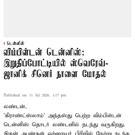
டென்னிஸ்
விம்பிள்டன் டென்னிஸ்:
இறுதிப்போட்டியில் ஸ்வெரேவ்-
ஜானிக் சினெர் நாளை மோதல்
Published on
:
11 Jul 2026, 1:17 pm
லண்டன்,
'கிராண்ட்ஸ்லாம்' அந்தஸ்து பெற்ற விம்பிள்டன்
டென்னிஸ் தொடர் லண்டனில் நடந்து வருகிறது.
இதன் ஆண்கள் ஒற்றையர் பிரிவில் நேற்று நடந்த