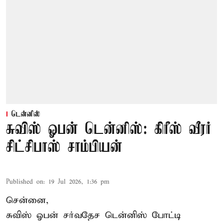
டென்னிஸ்
சுவிஸ் ஓபன் டென்னிஸ்: கிரீஸ் வீரர்
சிட்சிபாஸ் சாம்பியன்
Published on
:
19 Jul 2026, 1:36 pm
சென்னை,
சுவிஸ் ஓபன் சர்வதேச டென்னிஸ் போட்டி