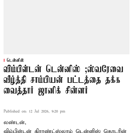
டென்னிஸ்
விம்பிள்டன் டென்னிஸ் ;ஸ்வரேவை
வீழ்த்தி சாம்பியன் பட்டத்தை தக்க
வைத்தார் ஜானிக் சின்னர்
Published on
:
12 Jul 2026, 9:20 pm
லண்டன்,
விம்பிள்டன் கிராண்ட்ஸ்லாம் டென்னிஸ் தொடரின்