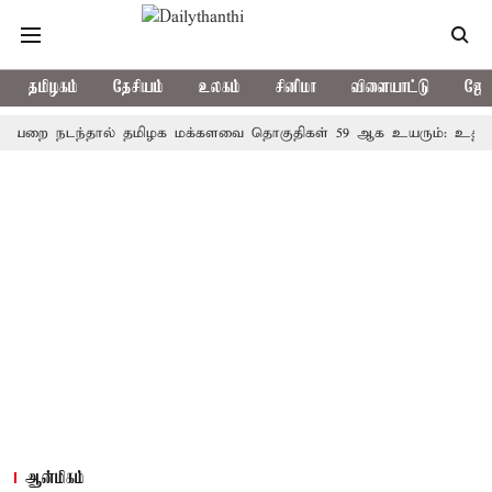
தமிழகம்
தேசியம்
உலகம்
சினிமா
விளையாட்டு
ஜோத
நடந்தால் தமிழக மக்களவை தொகுதிகள் 59 ஆக உயரும்: உத்தேச பட்
ஆன்மிகம்