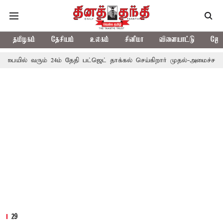
தமிழகம்
தேசியம்
உலகம்
சினிமா
விளையாட்டு
ஜோத
ரும் 24ம் தேதி பட்ஜெட் தாக்கல் செய்கிறார் முதல்-அமைச்சர் ரங்கசாமி
29