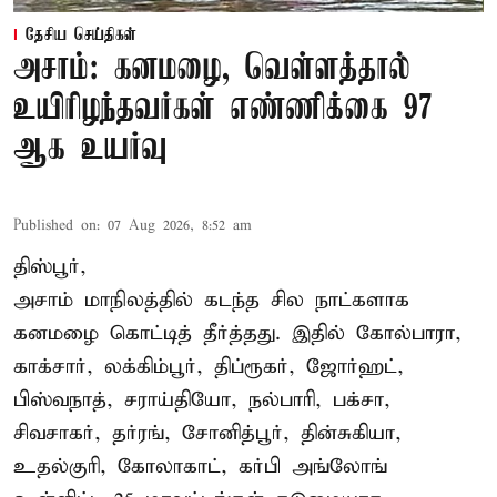
தேசிய செய்திகள்
அசாம்: கனமழை, வெள்ளத்தால்
உயிரிழந்தவர்கள் எண்ணிக்கை 97
ஆக உயர்வு
Published on
:
07 Aug 2026, 8:52 am
திஸ்பூர்,
அசாம் மாநிலத்தில் கடந்த சில நாட்களாக
கனமழை கொட்டித் தீர்த்தது. இதில் கோல்பாரா,
காக்சார், லக்கிம்பூர், திப்ரூகர், ஜோர்ஹட்,
பிஸ்வநாத், சராய்தியோ, நல்பாரி, பக்சா,
சிவசாகர், தர்ரங், சோனித்பூர், தின்சுகியா,
உதல்குரி, கோலாகாட், கர்பி அங்லோங்