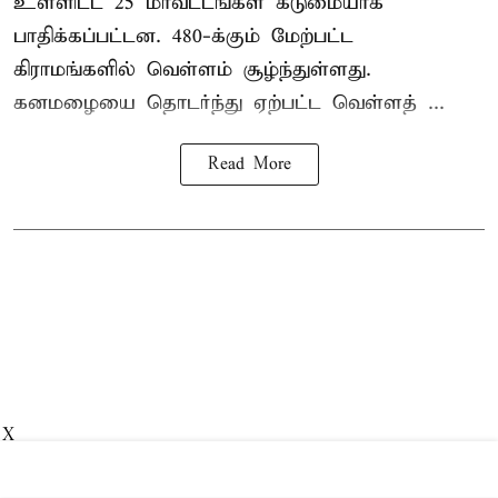
உள்ளிட்ட 25 மாவட்டங்கள் கடுமையாக
பாதிக்கப்பட்டன. 480-க்கும் மேற்பட்ட
கிராமங்களில் வெள்ளம் சூழ்ந்துள்ளது.
கனமழையை தொடர்ந்து ஏற்பட்ட வெள்ளத் ...
Read More
X