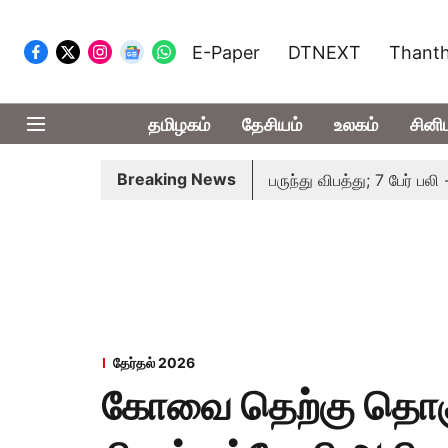
E-Paper
DTNEXT
Thanth
தமிழகம்
தேசியம்
உலகம்
சினி
Breaking News
ாக நிறுத்தம்
இமாச்சலத்தில் பேருந்து விபத்து; 7 பேர் பலி - பிர
தேர்தல் 2026
கோவை தெற்கு தொகு