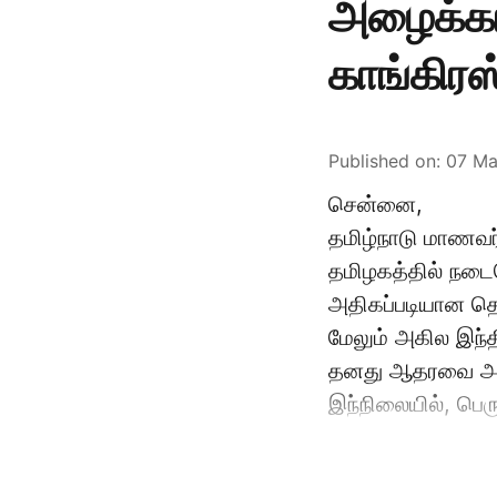
அழைக்காவ
காங்கிரஸ
Published on
:
07 Ma
சென்னை,
தமிழ்நாடு மாணவர்
தமிழகத்தில் நடைப
அதிகப்படியான தொ
மேலும் அகில இந்த
தனது ஆதரவை அதிக
இந்நிலையில், பெர