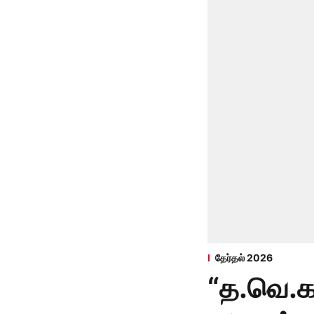
தேர்தல் 2026
“த.வெ.க