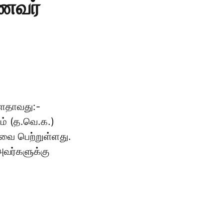
ாணவர்
்ளதாவது:-
ம் (த.வெ.க.)
வை பெற்றுள்ளது.
அவர்களுக்கு