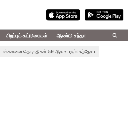
சிறப்புக் கட்டுரைகள்
ஆண்டு சந்தா
ளவை தொகுதிகள் 59 ஆக உயரும்: உத்தேச பட்டியல் இதோ!
முதல