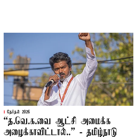
தேர்தல் 2026
“த.வெ.க.வை ஆட்சி அமைக்க
அழைக்காவிட்டால்..” - தமிழ்நாடு