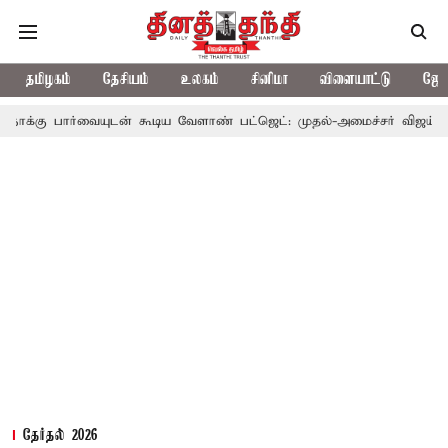
தமிழகம்
தேசியம்
உலகம்
சினிமா
விளையாட்டு
ஜோத
யுடன் கூடிய வேளாண் பட்ஜெட்: முதல்-அமைச்சர் விஜய்
தமிழக அரச
தேர்தல் 2026