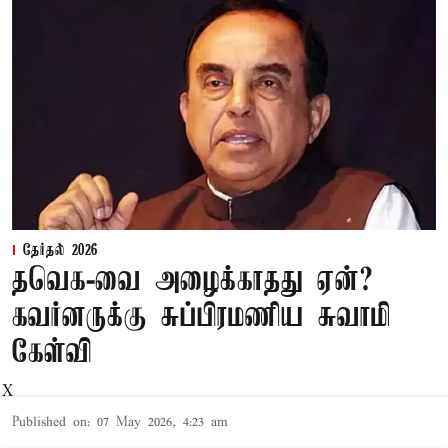
தேர்தல் 2026
தவெக-வை அழைக்காதது ஏன்?
கவர்னருக்கு சுப்பிரமணிய சுவாமி
கேள்வி
X
Published on
:
07 May 2026, 4:23 am