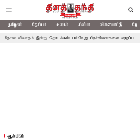
தமிழகம்
தேசியம்
உலகம்
சினிமா
விளையாட்டு
ஜோத
ாதம் இன்று தொடக்கம்: பல்வேறு பிரச்சினைகளை எழுப்ப எதிர்க்கட்சிகள் 
ஆன்மிகம்