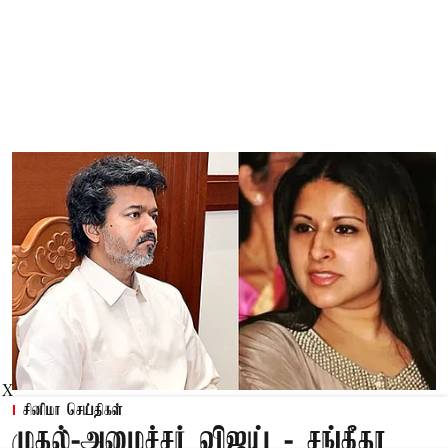
X
சினிமா செய்திகள்
முதல்-அமைச்சர் விஜய் - சங்கீதா