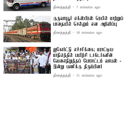
தினத்தந்தி
7 minutes ago
குருவாயூர் எக்ஸ்பிரஸ் ரெயில் மாற்றுப்
பாதையில் செல்லும் என அறிவிப்பு
தினத்தந்தி
10 minutes ago
ஐகோர்ட்டு எச்சரிக்கை; மராட்டிய
மாநிலத்தில் பயிற்சி டாக்டர்களின்
வேலைநிறுத்தப் போராட்டம் வாபஸ் -
இன்று பணிக்கு திரும்பினர்
தினத்தந்தி
11 minutes ago