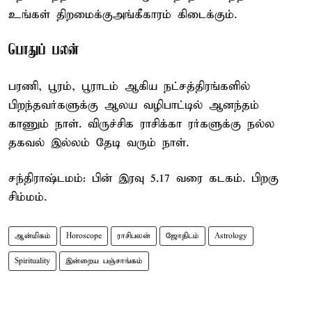
உங்கள் திறமைக்குஅங்கீகாரம் கிடைக்கும்.
பொதுப் பலன்
பரணி, பூரம், பூராடம் ஆகிய நட்சத்திரங்களில்
பிறந்தவர்களுக்கு ஆலய வழிபாட்டில் ஆனந்தம்
காணும் நாள். விருச்சிக ராசிக்கா ரர்களுக்கு நல்ல
தகவல் இல்லம் தேடி வரும் நாள்.
சந்திராஷ்டமம்: பின் இரவு 5.17 வரை கடகம். பிறகு
சிம்மம்.
ஆன்மிகம்
Horoscope
ராசிபலன்
ஜோதிடம்
Astrology
Spirituality
இன்றைய பஞ்சாங்கம்