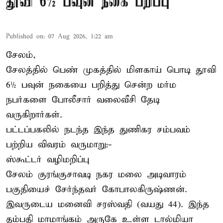
தூவி 6½ பவுன் நகை பறிப்பு
Published on
:
07 Aug 2026, 1:22 am
சேலம்,
சேலத்தில் பெண் முகத்தில் மிளகாய் பொடி தூவி
6½ பவுன் நகையை பறித்து சென்ற மர்ம
நபர்களை போலீசார் வலைவீசி தேடி
வருகிறார்கள்.
பட்டப்பகலில் நடந்த இந்த துணிகர சம்பவம்
பற்றிய விவரம் வருமாறு:-
ஸ்கூட்டர் வழிமறிப்பு
சேலம் குரங்குசாவடி நகர மலை அடிவாரம்
பகுதியைச் சேர்ந்தவர் கோபாலகிருஷ்ணன்.
இவருடைய மனைவி சரஸ்வதி (வயது 44). இந்த
தம்பதி மாமாங்கம் அருகே உள்ள டால்மியா