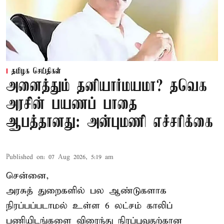
தமிழக செய்திகள்
அனைத்தும் தனியார்மயமா? தவெக
அரசின் பயணப் பாதை
ஆபத்தானது: அன்புமணி எச்சரிக்கை
Published on
:
07 Aug 2026, 5:19 am
சென்னை,
அரசுத் துறைகளில் பல ஆண்டுகளாக
நிரப்பப்படாமல் உள்ள 6 லட்சம் காலிப்
பணியிடங்களை விரைந்து நிரப்புவதற்கான