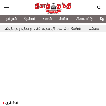
தமிழகம்
தேசியம்
உலகம்
சினிமா
விளையாட்டு
ஜோத
தை நடத்தாது ஏன்? உதயநிதி ஸ்டாலின் கேள்வி
த.வெ.க. அரசின் முதல் 
ஆன்மிகம்