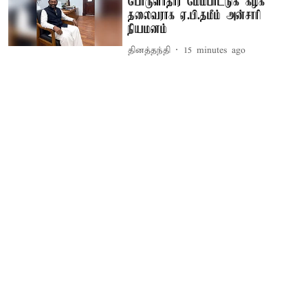
பொருளாதார மேம்பாட்டுக் கழக
தலைவராக ஏ.பி.தமீம் அன்சாரி
நியமனம்
தினத்தந்தி
15 minutes ago