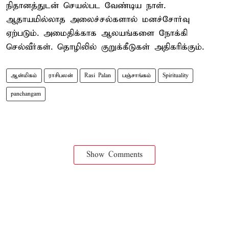
நிதானத்துடன் செயல்பட வேண்டிய நாள்.
ஆதாயமில்லாத அலைச்சல்களால் மனச்சோர்வு
ஏற்படும். அமைதிக்காக ஆலயங்களை நோக்கி
செல்வீர்கள். தொழிலில் குறுக்கீடுகள் அதிகரிக்கும்.
ஆன்மிகம்
ராசிபலன்
Rasi Palan
பஞ்சாங்கம்
Spirituality
panchangam
Show Comments