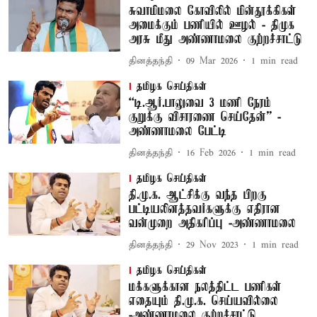
சுவாமிமலை கோவிலில் மின்தூக்கிகள்
அமைக்கும் பணியில் ஊழல் - திமுக
அரசு மீது அண்ணாமலை குற்றச்சாட்டு
தினத்தந்தி
09 Mar 2026
1
min read
தமிழக செய்திகள்
“டி.ஆர்.பாலுவை 3 மணி நேரம்
குறுக்கு விசாரணை செய்தேன்” -
அண்ணாமலை பேட்டி
தினத்தந்தி
16 Feb 2026
1
min read
தமிழக செய்திகள்
தி.மு.க. ஆட்சிக்கு வந்த பிறகு
பட்டியலினத்தவர்களுக்கு எதிரான
வன்முறை அதிகரிப்பு -அண்ணாமலை
தினத்தந்தி
29 Nov 2023
1
min read
தமிழக செய்திகள்
மக்களுக்கான நலத்திட்ட பணிகள்
எதையும் தி.மு.க. செய்யவில்லை
-அண்ணாமலை குற்றச்சாட்டு