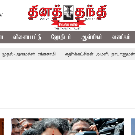
TV
மா
விளையாட்டு
ஜோதிடம்
ஆன்மிகம்
வணிகம்
தல்-அமைச்சர் ரங்கசாமி
எதிர்க்கட்சிகள் அமளி: நாடாளுமன்ற 