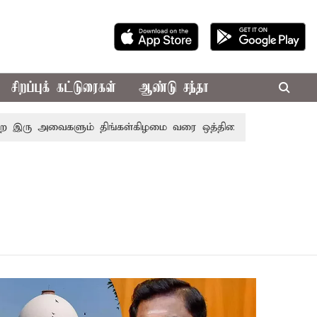
சிறப்புக் கட்டுரைகள்
ஆண்டு சந்தா
இரு அவைகளும் திங்கள்கிழமை வரை ஒத்திவைப்பு
டாஸ்மாக் கட