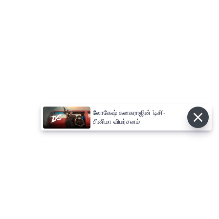
லோகேஷ் கனகராஜின் 'டிசி'-
சினிமா விமர்சனம்