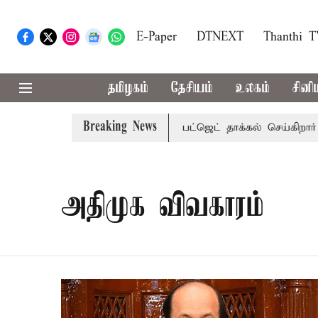
E-Paper
DTNEXT
Thanthi 
தமிழகம்
தேசியம்
உலகம்
சினி
Breaking News
ரி சட்டசபையில் வரும் 24ம் தேதி பட்ஜெட் தாக்கல் செய்கிறார் மு
அதிமுக விவகாரம்