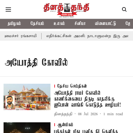
தமிழகம்
தேசியம்
உலகம்
சினிமா
விளையாட்டு
ஜோத
அமைச்சர் ரங்கசாமி
எதிர்க்கட்சிகள் அமளி: நாடாளுமன்ற இரு அவைகள
அயோத்தி கோவில்
தேசிய செய்திகள்
அயோத்தி ராமர் கோவில்
காணிக்கையை திருடி காதலிக்கு
ஐபோன் வாங்கி கொடுத்த ஊழியர்!
தினத்தந்தி
08 Jul 2026
1
min read
ஆன்மிகம்
பக்தர்கள் மீது புனித நீர் தெளிக்க