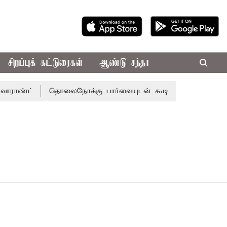
சிறப்புக் கட்டுரைகள்
ஆண்டு சந்தா
ராண்ட்
தொலைநோக்கு பார்வையுடன் கூடிய வேளாண் பட்ஜெட்: