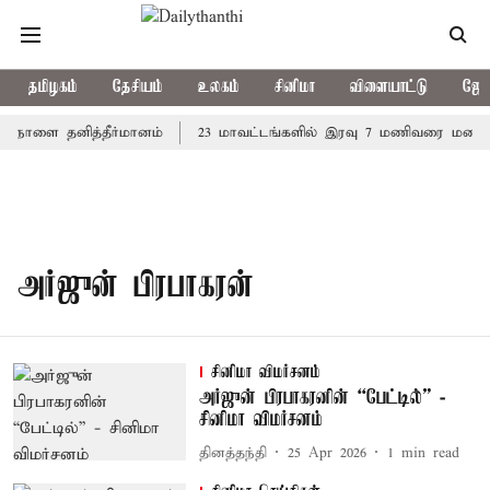
தமிழகம்
தேசியம்
உலகம்
சினிமா
விளையாட்டு
ஜோத
ல் நாளை தனித்தீர்மானம்
23 மாவட்டங்களில் இரவு 7 மணிவரை மழை பெ
அர்ஜுன் பிரபாகரன்
சினிமா விமர்சனம்
அர்ஜுன் பிரபாகரனின் “பேட்டில்” -
சினிமா விமர்சனம்
தினத்தந்தி
25 Apr 2026
1
min read