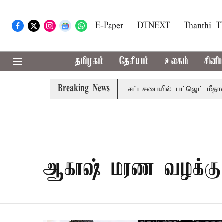
E-Paper
DTNEXT
Thanthi 
தமிழகம்
தேசியம்
உலகம்
சினி
Breaking News
ட்ஜெட்: மாற்றமா?, தடுமாற்றமா?
சட்டசபையில் பட்ஜெட் மீதான
ஆகாஷ் மரண வழக்கு