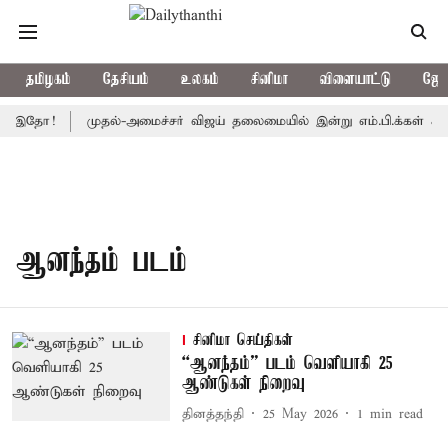
தமிழகம்
தேசியம்
உலகம்
சினிமா
விளையாட்டு
ஜோத
் இதோ!
முதல்-அமைச்சர் விஜய் தலைமையில் இன்று எம்.பி.க்கள் கூட்டம்
ஆனந்தம் படம்
சினிமா செய்திகள்
“ஆனந்தம்” படம் வெளியாகி 25
ஆண்டுகள் நிறைவு
தினத்தந்தி
25 May 2026
1
min read