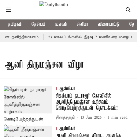
தமிழகம்
தேசியம்
உலகம்
சினிமா
விளையாட்டு
ஜோத
ாளை தனித்தீர்மானம்
23 மாவட்டங்களில் இரவு 7 மணிவரை மழை பெய்ய
ஆனி திருமஞ்சன விழா
ஆன்மிகம்
சிதம்பரம் நடராஜர் கோவிலில்
ஆனித்திருமஞ்சன உற்சவம்
கொடியேற்றத்துடன் தொடக்கம்!
தினத்தந்தி
13 Jun 2026
1
min read
ஆன்மிகம்
ஆனி திருமஞ்சன விழா.. ஆனந்த