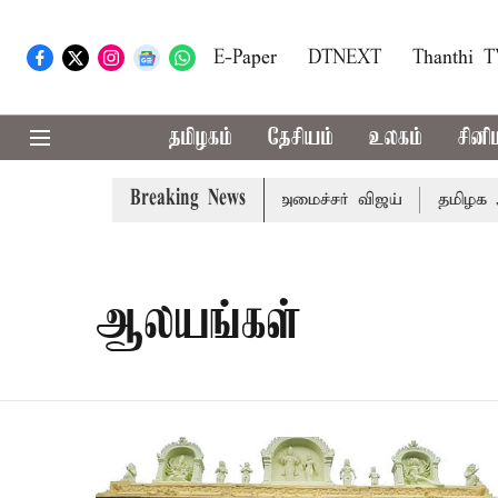
E-Paper
DTNEXT
Thanthi 
தமிழகம்
தேசியம்
உலகம்
சினி
Breaking News
டிய வேளாண் பட்ஜெட்: முதல்-அமைச்சர் விஜய்
தமிழக அரசி
ஆலயங்கள்