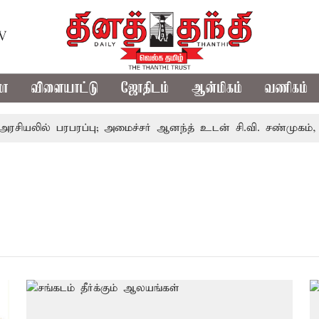
TV
மா
விளையாட்டு
ஜோதிடம்
ஆன்மிகம்
வணிகம்
யலில் பரபரப்பு; அமைச்சர் ஆனந்த் உடன் சி.வி. சண்முகம், வேல