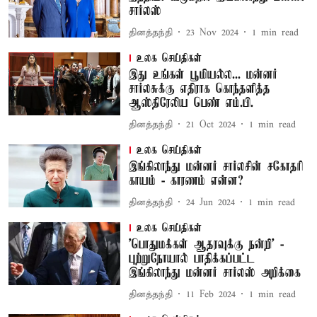
சார்லஸ்
தினத்தந்தி
23 Nov 2024
1
min read
உலக செய்திகள்
இது உங்கள் பூமியல்ல... மன்னர்
சார்லசுக்கு எதிராக கொந்தளித்த
ஆஸ்திரேலிய பெண் எம்.பி.
தினத்தந்தி
21 Oct 2024
1
min read
உலக செய்திகள்
இங்கிலாந்து மன்னர் சார்லசின் சகோதரி
காயம் - காரணம் என்ன?
தினத்தந்தி
24 Jun 2024
1
min read
உலக செய்திகள்
'பொதுமக்கள் ஆதரவுக்கு நன்றி' -
புற்றுநோயால் பாதிக்கப்பட்ட
இங்கிலாந்து மன்னர் சார்லஸ் அறிக்கை
தினத்தந்தி
11 Feb 2024
1
min read