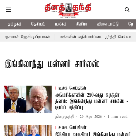
தமிழகம்
தேசியம்
உலகம்
சினிமா
விளையாட்டு
ஜோத
ாயகர் ஜே.சி.டி.பிரபாகர்
மக்களின் எதிர்பார்ப்பை பூர்த்தி செய்யாத 
இங்கிலாந்து மன்னர் சார்லஸ்
உலக செய்திகள்
அமெரிக்காவின் 250-வது சுதந்திர
தினம்: இங்கிலாந்து மன்னர் சார்லஸ் -
டிரம்ப் சந்திப்பு
தினத்தந்தி
29 Apr 2026
1
min read
உலக செய்திகள்
இந்தியா வருகிறார் இங்கிலாந்து மன்னர்