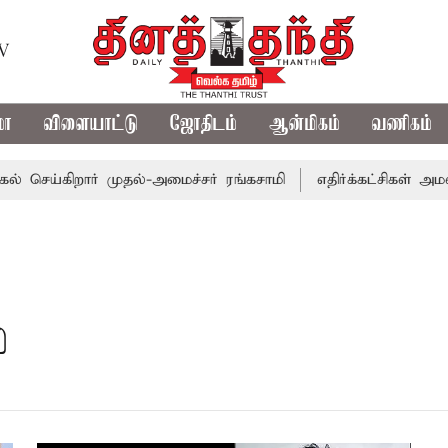
TV
மா
விளையாட்டு
ஜோதிடம்
ஆன்மிகம்
வணிகம்
 செய்கிறார் முதல்-அமைச்சர் ரங்கசாமி
எதிர்க்கட்சிகள் அமள
்