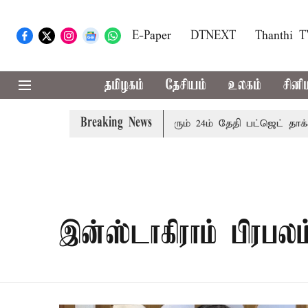
E-Paper
DTNEXT
Thanthi 
தமிழகம்
தேசியம்
உலகம்
சினி
Breaking News
்கை
புதுச்சேரி சட்டசபையில் வரும் 24ம் தேதி பட்ஜெட் தாக்கல்
இன்ஸ்டாகிராம் பிரபலம