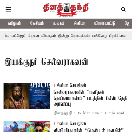
தமிழகம்
தேசியம்
உலகம்
சினிமா
விளையாட்டு
ஜோத
ில் பட்ஜெட் மீதான விவாதம் இன்று தொடக்கம்: பல்வேறு பிரச்சினைகளை எழ
இயக்குநர் செல்வராகவன்
சினிமா செய்திகள்
செல்வராகவனின் “மனிதன்
தெய்வமாகலாம்” படத்தின் ரிலீஸ் தேதி
அறிவிப்பு
தினத்தந்தி
15 Mar 2026
1
min read
சினிமா செய்திகள்
ஜி.வி.பிரகாஷின் “மெண்டல் மனதில்”