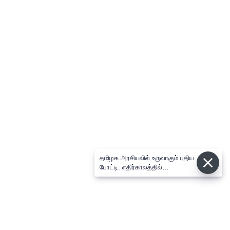
தமிழக அரசியலில் உருவாகும் புதிய
போட்டி: எதிர்காலத்தில்
விஜய்க்கும், தனுசுக்கும்
இடையேதான் - பிரபல ஜோதிடர்
கணிப்பு