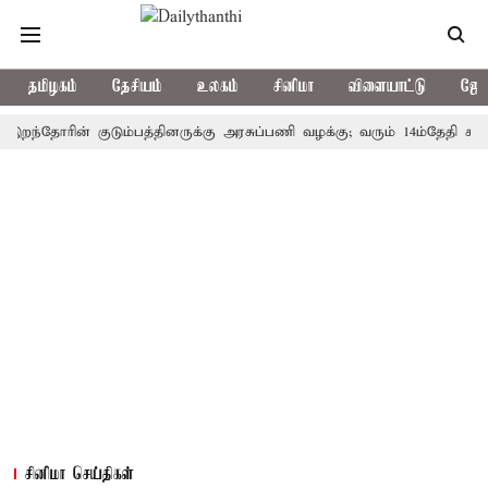
தமிழகம்
தேசியம்
உலகம்
சினிமா
விளையாட்டு
ஜோத
தோரின் குடும்பத்தினருக்கு அரசுப்பணி வழக்கு; வரும் 14ம்தேதி சுப்ரீம்கோ
சினிமா செய்திகள்