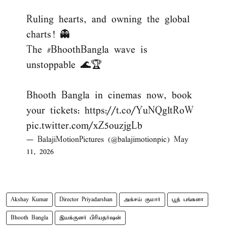
Ruling hearts, and owning the global
charts! 👻
The
#BhoothBangla
wave is
unstoppable 🌊🏆
Bhooth Bangla in cinemas now, book
your tickets:
https://t.co/YuNQgltRoW
pic.twitter.com/xZ5ouzjgLb
— BalajiMotionPictures (@balajimotionpic)
May
11, 2026
Akshay Kumar
Director Priyadarshan
அக்சய் குமார்
பூத் பங்களா
Bhooth Bangla
இயக்குனர் பிரியதர்ஷன்