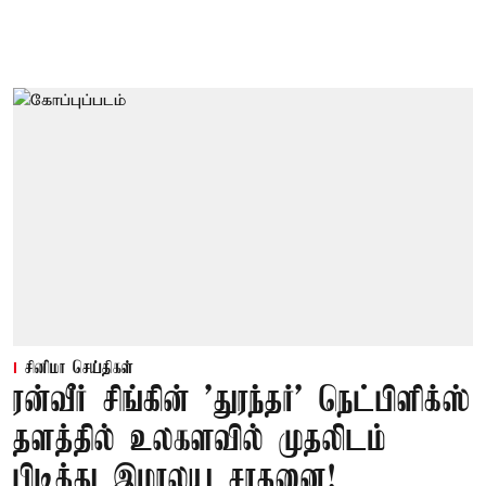
சினிமா செய்திகள்
ரன்வீர் சிங்கின் 'துரந்தர்' நெட்பிளிக்ஸ்
தளத்தில் உலகளவில் முதலிடம்
பிடித்து இமாலய சாதனை!