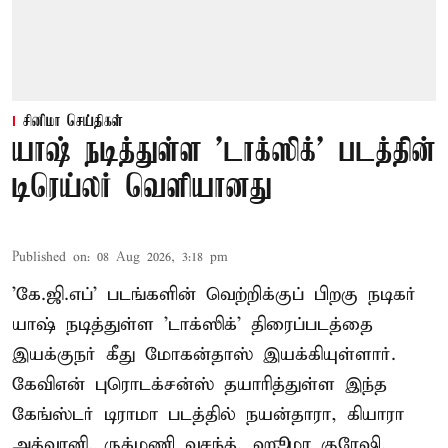
சினிமா செய்திகள்
யாஷ் நடித்துள்ள 'டாக்‌ஸிக்' படத்தின்
டிரெய்லர் வெளியானது
Published on
:
08 Aug 2026, 3:18 pm
'கே.ஜி.எப்' படங்களின் வெற்றிக்குப் பிறகு நடிகர்
யாஷ் நடித்துள்ள 'டாக்ஸிக்' திரைப்படத்தை
இயக்குநர் கீது மோகன்தாஸ் இயக்கியுள்ளார்.
கேவிஎன் புரொடக்சன்ஸ் தயாரித்துள்ள இந்த
கேங்ஸ்டர் டிராமா படத்தில் நயன்தாரா, கியாரா
அத்வானி, ருக்மணி வசந்த், ஹூமா குரேஷி,