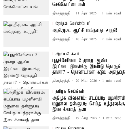
செங்கோட்டையன்
தினத்தந்தி
11 Apr 2026
1
min read
தேர்தல் வெப்ஸ்டோரி
அ.தி.மு.க. ஆட்சி மலருவது உறுதி!
தினத்தந்தி
10 Apr 2026
2
min read
அரசியல் களம்
புதுச்சேரியை 2 முறை ஆண்ட
இரட்டை இலைக்கு இரண்டு தொகுதி
தானா? - தொண்டர்கள் கடும் அதிருப்தி
தினத்தந்தி
20 Mar 2026
1
min read
தமிழக செய்திகள்
அதிமுக விவகாரம்: எடப்பாடி பழனிசாமி
மனுவை தள்ளுபடி செய்த உத்தரவுக்கு
இடைக்காலத் தடை
தினத்தந்தி
19 Aug 2025
1
min read
தேசிய செய்திகள்