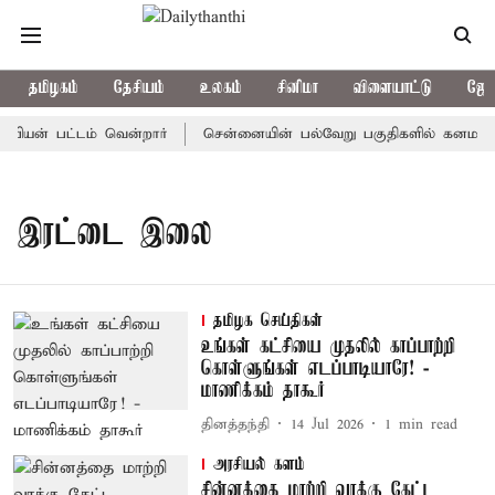
தமிழகம்
தேசியம்
உலகம்
சினிமா
விளையாட்டு
ஜோத
பியன் பட்டம் வென்றார்
சென்னையின் பல்வேறு பகுதிகளில் கனமழை
இரட்டை இலை
தமிழக செய்திகள்
உங்கள் கட்சியை முதலில் காப்பாற்றி
கொள்ளுங்கள் எடப்பாடியாரே! -
மாணிக்கம் தாகூர்
தினத்தந்தி
14 Jul 2026
1
min read
அரசியல் களம்
சின்னத்தை மாற்றி வாக்கு கேட்ட