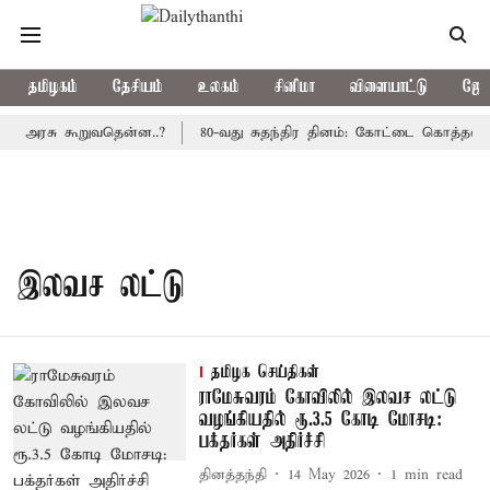
தமிழகம்
தேசியம்
உலகம்
சினிமா
விளையாட்டு
ஜோத
ிய அரசு கூறுவதென்ன..?
80-வது சுதந்திர தினம்: கோட்டை கொத்தளத்த
இலவச லட்டு
தமிழக செய்திகள்
ராமேசுவரம் கோவிலில் இலவச லட்டு
வழங்கியதில் ரூ.3.5 கோடி மோசடி:
பக்தர்கள் அதிர்ச்சி
தினத்தந்தி
14 May 2026
1
min read