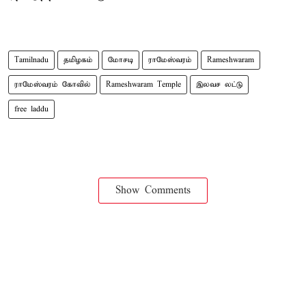
Tamilnadu
தமிழகம்
மோசடி
ராமேஸ்வரம்
Rameshwaram
ராமேஸ்வரம் கோவில்
Rameshwaram Temple
இலவச லட்டு
free laddu
Show Comments