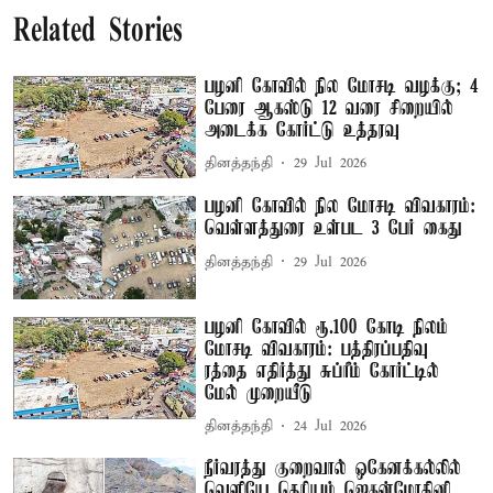
Related Stories
பழனி கோவில் நில மோசடி வழக்கு; 4
பேரை ஆகஸ்டு 12 வரை சிறையில்
அடைக்க கோர்ட்டு உத்தரவு
தினத்தந்தி
29 Jul 2026
பழனி கோவில் நில மோசடி விவகாரம்:
வெள்ளத்துரை உள்பட 3 பேர் கைது
தினத்தந்தி
29 Jul 2026
பழனி கோவில் ரூ.100 கோடி நிலம்
மோசடி விவகாரம்: பத்திரப்பதிவு
ரத்தை எதிர்த்து சுப்ரீம் கோர்ட்டில்
மேல் முறையீடு
தினத்தந்தி
24 Jul 2026
நீர்வரத்து குறைவால் ஒகேனக்கல்லில்
வெளியே தெரியும் ஜெகன்மோகினி