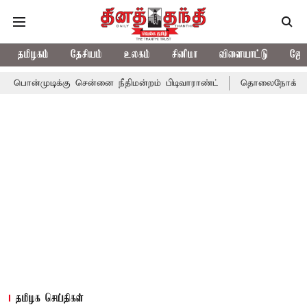
தமிழகம்
தேசியம்
உலகம்
சினிமா
விளையாட்டு
ஜோத
க்கு சென்னை நீதிமன்றம் பிடிவாராண்ட்
தொலைநோக்கு பார்வையுடன் 
தமிழக செய்திகள்