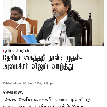
தமிழக செய்திகள்
தேசிய கைத்தறி நாள்: முதல்-
அமைச்சர் விஜய் வாழ்த்து
Published on
:
06 Aug 2026, 3:49 pm
சென்னை,
12-வது தேசிய கைத்தறி நாளை முன்னிட்டு
முதல்-அமைச்சர் விஜய் வெளியிட்டுள்ள