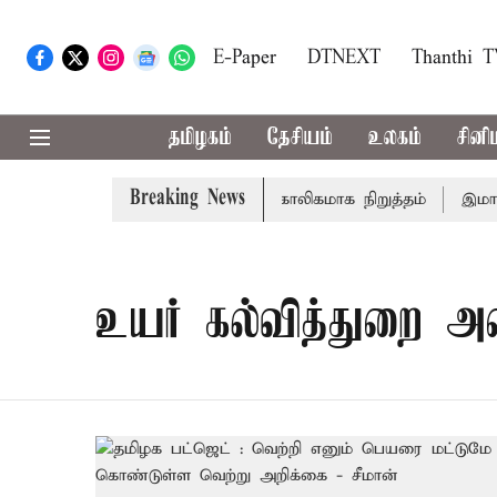
E-Paper
DTNEXT
Thanthi 
தமிழகம்
தேசியம்
உலகம்
சினி
Breaking News
ிசாரணை
அமர்நாத் யாத்திரை தற்காலிகமாக நிறுத்தம்
இமாச்சல
உயர் கல்வித்துறை அம