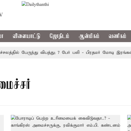
TV
மா
விளையாட்டு
ஜோதிடம்
ஆன்மிகம்
வணிகம்
த்தில் பேருந்து விபத்து; 7 பேர் பலி - பிரதமர் மோடி இரங்கல்
ைச்சர்