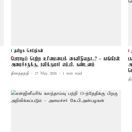
தமிழக செய்திகள்
போராடிப் பெற்ற உரிமையைக் கைவிடுவதா..? - காங்கிரஸ்
ப
அமைச்சருக்கு, ரவிக்குமார் எம்.பி. கண்டனம்
அ
ப
தினத்தந்தி
27 May 2026
1
min read
தி