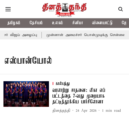
தமிழகம்
தேசியம்
உலகம்
சினிமா
விளையாட்டு
ஜோத
்சர் விஜய் அழைப்பு
முன்னாள் அமைச்சர் பொன்முடிக்கு சென்னை நீத
எஸ்பான்யோல்
கால்பந்து
வரலாற்று சாதனை: லிகா எப்
பட்டத்தை 7-வது முறையாக
தட்டித்தூக்கிய பார்சிலோனா
தினத்தந்தி
24 Apr 2026
1
min read