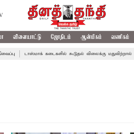
TV
மா
விளையாட்டு
ஜோதிடம்
ஆன்மிகம்
வணிகம்
்பு
டாஸ்மாக் கடைகளில் கூடுதல் விலைக்கு மதுவிற்றால் போல