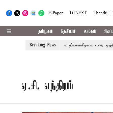
E-Paper
DTNEXT
Thanthi 
தமிழகம்
தேசியம்
உலகம்
சினி
Breaking News
ி: நாடாளுமன்ற இரு அவைகளுக்கும் திங்கள்கிழமை வரை ஒத்திவைப
ஏ.சி. எந்திரம்