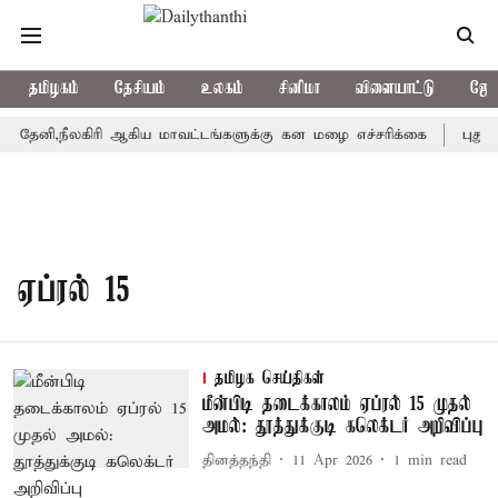
தமிழகம்
தேசியம்
உலகம்
சினிமா
விளையாட்டு
ஜோத
தேனி,நீலகிரி ஆகிய மாவட்டங்களுக்கு கன மழை எச்சரிக்கை
புதுச்
ஏப்ரல் 15
தமிழக செய்திகள்
மீன்பிடி தடைக்காலம் ஏப்ரல் 15 முதல்
அமல்: தூத்துக்குடி கலெக்டர் அறிவிப்பு
தினத்தந்தி
11 Apr 2026
1
min read