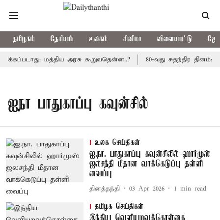
தமிழகம்
தேசியம்
உலகம்
சினிமா
விளையாட்டு
ஜோத
ிக்கப்படாது: மத்திய அரசு கூறுவதென்ன..?
80-வது சுதந்திர தினம்: 
ஐநா பாதுகாப்பு கவுன்சில்
உலக செய்திகள்
ஐ.நா. பாதுகாப்பு கவுன்சிலில் ஹார்முஸ்
ஜலசந்தி மீதான வாக்கெடுப்பு தள்ளி
வைப்பு
தினத்தந்தி
03 Apr 2026
1
min read
தமிழக செய்திகள்
இந்திய வெளியுறவுக்கொள்கை