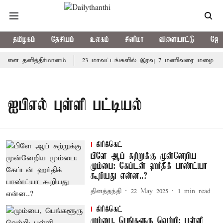
தமிழகம்
தேசியம்
உலகம்
சினிமா
விளையாட்டு
ஜோத
நாளை தனித்தீர்மானம்
23 மாவட்டங்களில் இரவு 7 மணிவரை மழை பெய்
ஐபிஎல் புள்ளி பட்டியல்
கிரிக்கெட்
பிளே ஆப் சுற்றுக்கு முன்னேறிய
மும்பை: கேப்டன் ஹர்திக் பாண்ட்யா
கூறியது என்ன..?
தினத்தந்தி
22 May 2025
1
min read
கிரிக்கெட்
மும்பை, பெங்களூரு வெற்றி: புள்ளி