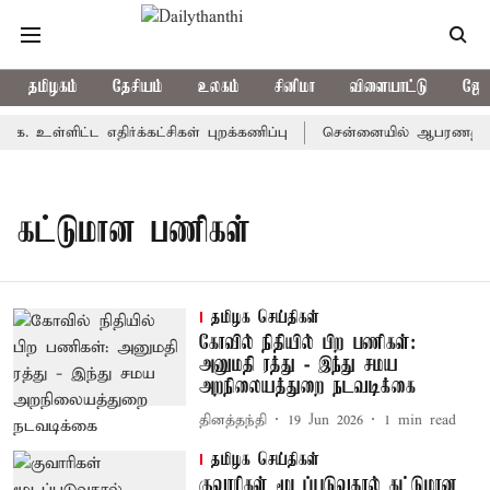
தமிழகம்
தேசியம்
உலகம்
சினிமா
விளையாட்டு
ஜோத
க. உள்ளிட்ட எதிர்க்கட்சிகள் புறக்கணிப்பு
சென்னையில் ஆபரணத்தங்கத்
கட்டுமான பணிகள்
தமிழக செய்திகள்
கோவில் நிதியில் பிற பணிகள்:
அனுமதி ரத்து - இந்து சமய
அறநிலையத்துறை நடவடிக்கை
தினத்தந்தி
19 Jun 2026
1
min read
தமிழக செய்திகள்
குவாரிகள் மூடப்படுவதால் கட்டுமான