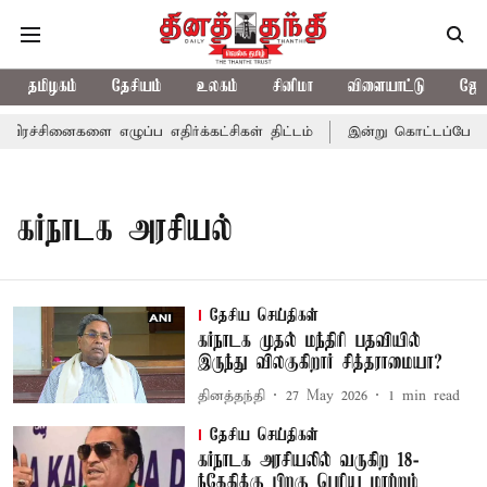
தமிழகம்
தேசியம்
உலகம்
சினிமா
விளையாட்டு
ஜோத
ரச்சினைகளை எழுப்ப எதிர்க்கட்சிகள் திட்டம்
இன்று கொட்டப்போகும்
கர்நாடக அரசியல்
தேசிய செய்திகள்
கர்நாடக முதல் மந்திரி பதவியில்
இருந்து விலகுகிறார் சித்தராமையா?
தினத்தந்தி
27 May 2026
1
min read
தேசிய செய்திகள்
கர்நாடக அரசியலில் வருகிற 18-
ந்தேதிக்கு பிறகு பெரிய மாற்றம்