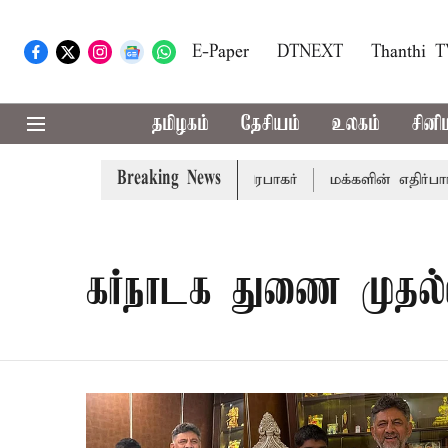
E-Paper
DTNEXT
Thanthi 
தமிழகம்
தேசியம்
உலகம்
சினி
Breaking News
பெறும் - சபாநாயகர் ஜே.சி.டி.பிரபாகர்
மக்களின் எதிர்பார்ப
கர்நாடக துணை முதல்