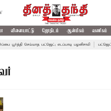
TV
மா
விளையாட்டு
ஜோதிடம்
ஆன்மிகம்
வணிகம்
்பை பூர்த்தி செய்யாத பட்ஜெட்; எடப்பாடி பழனிசாமி
பட்ஜெட்டி
வர்