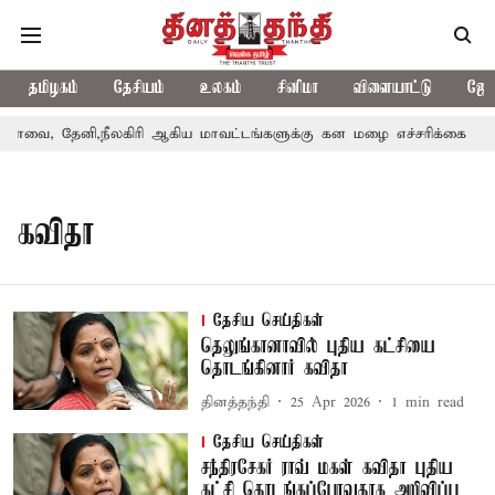
தமிழகம்
தேசியம்
உலகம்
சினிமா
விளையாட்டு
ஜோத
வை, தேனி,நீலகிரி ஆகிய மாவட்டங்களுக்கு கன மழை எச்சரிக்கை
ப
கவிதா
தேசிய செய்திகள்
தெலுங்கானாவில் புதிய கட்சியை
தொடங்கினார் கவிதா
தினத்தந்தி
25 Apr 2026
1
min read
தேசிய செய்திகள்
சந்திரசேகர் ராவ் மகள் கவிதா புதிய
கட்சி தொடங்கப்போவதாக அறிவிப்பு