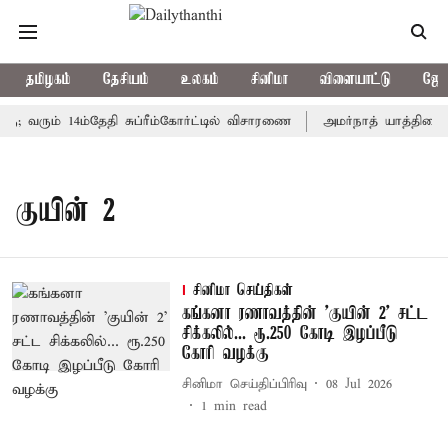
தமிழகம்
தேசியம்
உலகம்
சினிமா
விளையாட்டு
ஜோத
ு; வரும் 14ம்தேதி சுப்ரீம்கோர்ட்டில் விசாரணை
அமர்நாத் யாத்திரை த
குயின் 2
சினிமா செய்திகள்
கங்கனா ரணாவத்தின் 'குயின் 2' சட்ட
சிக்கலில்... ரூ.250 கோடி இழப்பீடு
கோரி வழக்கு
சினிமா செய்திப்பிரிவு
08 Jul 2026
1
min read