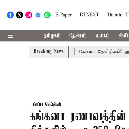
E-Paper
DTNEXT
Thanthi 
தமிழகம்
தேசியம்
உலகம்
சினி
Breaking News
கை வாபஸ் பெற்றார் சங்கீதா
கோவை, தேனி,நீலகிரி ஆகிய மாவ
சினிமா செய்திகள்
கங்கனா ரணாவத்தின் 