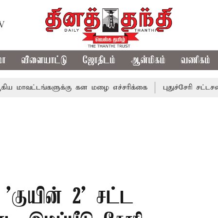
TV
மா
விளையாட்டு
ஜோதிடம்
ஆன்மிகம்
வணிகம்
ட்டங்களுக்கு கன மழை எச்சரிக்கை
புதுச்சேரி சட்டசபையில் 
'குயின் 2' சட்ட