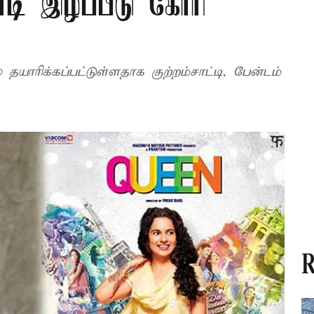
கோடி இழப்பீடு கோரி
யாரிக்கப்பட்டுள்ளதாக குற்றம்சாட்டி, பேன்டம்
R