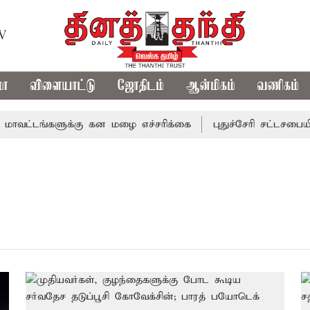
TV
மா
விளையாட்டு
ஜோதிடம்
ஆன்மிகம்
வணிகம்
வட்டங்களுக்கு கன மழை எச்சரிக்கை
புதுச்சேரி சட்டசபையில்