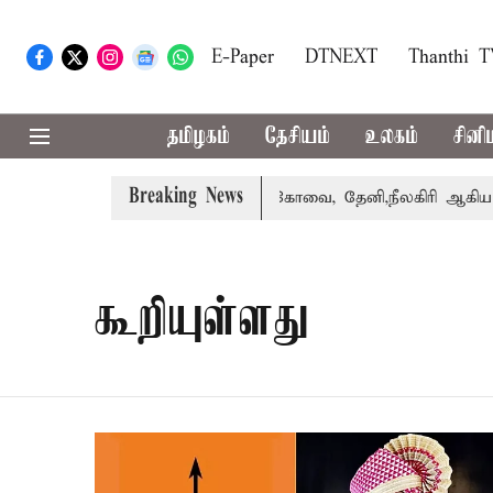
E-Paper
DTNEXT
Thanthi 
தமிழகம்
தேசியம்
உலகம்
சினி
Breaking News
்கை வாபஸ் பெற்றார் சங்கீதா
கோவை, தேனி,நீலகிரி ஆகிய மா
கூறியுள்ளது