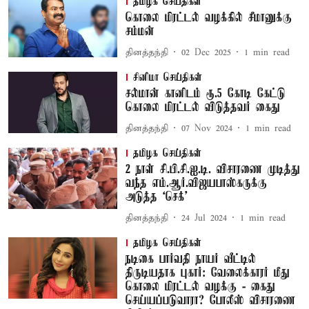
தமிழக செய்திகள்
கொலை மிரட்டல் வழக்கில் சீமானுக்கு
சம்மன்
தினத்தந்தி
02 Dec 2025
1
min read
சினிமா செய்திகள்
சல்மான் கானிடம் ரூ.5 கோடி கேட்டு
கொலை மிரட்டல் விடுத்தவர் கைது
தினத்தந்தி
07 Nov 2024
1
min read
தமிழக செய்திகள்
2 நாள் சி.பி.சி.ஐ.டி. விசாரணை முடித்து
வந்த எம்.ஆர்.விஜயபாஸ்கருக்கு
அடுத்த `செக்'
தினத்தந்தி
24 Jul 2024
1
min read
தமிழக செய்திகள்
நடிகை பார்வதி நாயர் வீட்டில்
திருடியதாக புகார்: வேலைக்காரர் மீது
கொலை மிரட்டல் வழக்கு - கைது
செய்யப்படுவாரா? போலீஸ் விசாரணை