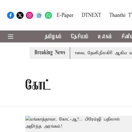
E-Paper
DTNEXT
Thanthi 
தமிழகம்
தேசியம்
உலகம்
சினி
Breaking News
 வாபஸ் பெற்றார் சங்கீதா
கோவை, தேனி,நீலகிரி ஆகிய மாவட
கோட்