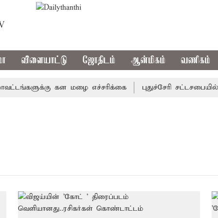
TV
மா
விளையாட்டு
ஜோதிடம்
ஆன்மிகம்
வணிகம்
்டங்களுக்கு கன மழை எச்சரிக்கை
புதுச்சேரி சட்டசபையில் வ