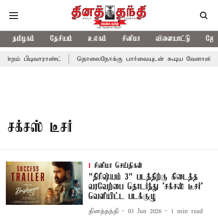
தமிழகம்
தேசியம்
உலகம்
சினிமா
விளையாட்டு
ஜோத
்றம் பிடிவாராண்ட்
தொலைநோக்கு பார்வையுடன் கூடிய வேளாண் பட்ஜ
சக்சஸ் டீசர்
சினிமா செய்திகள்
"திரிஷ்யம் 3" படத்திற்கு கிடைத்த
வரவேற்பை தொடர்ந்து 'சக்சஸ் டீசர்'
வெளியிட்ட படக்குழு
தினத்தந்தி
03 Jun 2026
1
min read