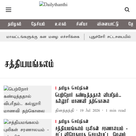
தமிழகம்
தேசியம்
உலகம்
சினிமா
விளையாட்டு
ஜோத
 மாவட்டங்களுக்கு கன மழை எச்சரிக்கை
புதுச்சேரி சட்டசபையில் வர
சத்தியமங்கலம்
தமிழக செய்திகள்
பெற்றோர் கண்டித்ததால் விபரீதம்..
கல்லூரி மாணவி தற்கொலை
தினத்தந்தி
19 Jul 2026
1
min read
தமிழக செய்திகள்
சத்தியமங்கலம் புலிகள் சரணாலயம் -
சட்டவிரோதமாக செயல்பட்ட மேலும்