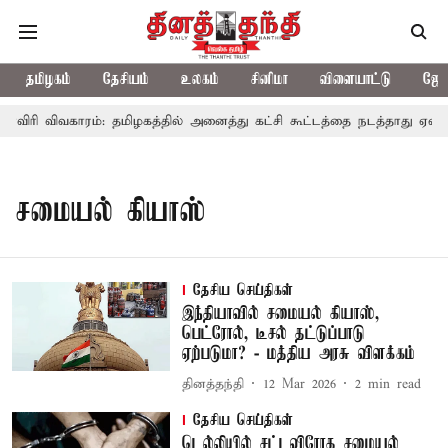
தமிழகம்
தேசியம்
உலகம்
சினிமா
விளையாட்டு
ஜோத
ாவிரி விவகாரம்: தமிழகத்தில் அனைத்து கட்சி கூட்டத்தை நடத்தாது ஏன்?
சமையல் கியாஸ்
தேசிய செய்திகள்
இந்தியாவில் சமையல் கியாஸ்,
பெட்ரோல், டீசல் தட்டுப்பாடு
ஏற்படுமா? - மத்திய அரசு விளக்கம்
தினத்தந்தி
12 Mar 2026
2
min read
தேசிய செய்திகள்
டெல்லியில் சட்டவிரோத சமையல்