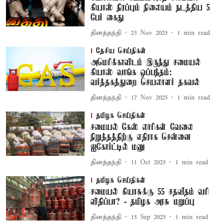
கியாஸ் நிரப்பும் நிலையம் நடத்திய 5
பேர் கைது
தினத்தந்தி
23 Nov 2025
1
min read
தேசிய செய்திகள்
அமெரிக்காவிடம் இருந்து சமையல்
கியாஸ் வாங்க ஒப்பந்தம்:
வர்த்தகத்துறை செயலாளர் தகவல்
தினத்தந்தி
17 Nov 2025
1
min read
தமிழக செய்திகள்
சமையல் கேஸ் லாரிகள் வேலை
நிறுத்தத்திற்கு எதிராக சென்னை
ஐகோர்ட்டில் மனு
தினத்தந்தி
11 Oct 2025
1
min read
தமிழக செய்திகள்
சமையல் கியாசுக்கு 55 சதவீதம் வரி
விதிப்பா? - தமிழக அரசு மறுப்பு
தினத்தந்தி
15 Sep 2025
1
min read