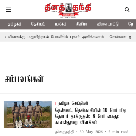
தமிழகம்
தேசியம்
உலகம்
சினிமா
விளையாட்டு
ஜோத
ல் விலைக்கு மதுவிற்றால் போலீசில் புகார் அளிக்கலாம் - சென்னை ஐகோர
சம்பவங்கள்
தமிழக செய்திகள்
நெல்லை, தென்காசியில் 10 பேர் மீது
தொடர் தாக்குதல்; 8 பேர் கைது:
காவல்துறை விளக்கம்
தினத்தந்தி
30 May 2026
2
min read