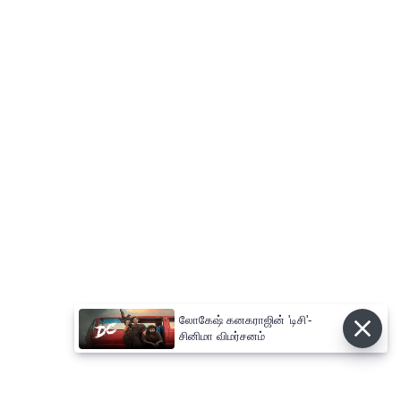
லோகேஷ் கனகராஜின் 'டிசி'-
சினிமா விமர்சனம்