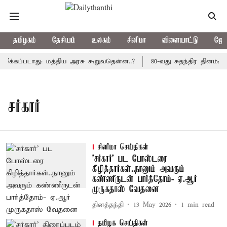
தமிழகம்
தேசியம்
உலகம்
சினிமா
விளையாட்டு
ஜோத
ிக்கப்படாது: மத்திய அரசு கூறுவதென்ன..?
80-வது சுதந்திர தினம்: 
சர்கார்
சினிமா செய்திகள்
’சர்கார்’ பட போஸ்டரை
கிழித்தார்கள்..நானும் அவரும்
கண்ணீருடன் பார்த்தோம்- ஏ.ஆர்
முருகதாஸ் வேதனை
தினத்தந்தி
13 May 2026
1
min read
தமிழக செய்திகள்