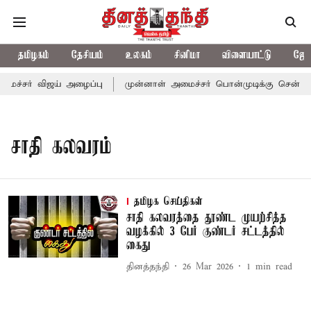
தமிழகம்
தேசியம்
உலகம்
சினிமா
விளையாட்டு
ஜோத
மைச்சர் விஜய் அழைப்பு
முன்னாள் அமைச்சர் பொன்முடிக்கு சென்னை ந
சாதி கலவரம்
தமிழக செய்திகள்
சாதி கலவரத்தை தூண்ட முயற்சித்த
வழக்கில் 3 பேர் குண்டர் சட்டத்தில்
கைது
தினத்தந்தி
26 Mar 2026
1
min read