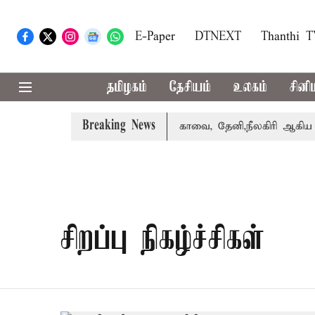
E-Paper
DTNEXT
Thanthi 
தமிழகம்
தேசியம்
உலகம்
சினி
Breaking News
கை வாபஸ் பெற்றார் சங்கீதா
கோவை, தேனி,நீலகிரி ஆகிய மாவ
சிறப்பு நிகழ்ச்சிகள்