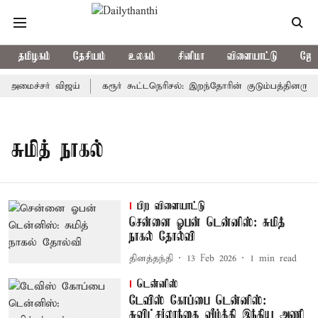
தமிழகம்
தேசியம்
உலகம்
சினிமா
விளையாட்டு
ஜோத
்-அமைச்சர் விஜய்
கரூர் கூட்டநெரிசல்: இறந்தோரின் குடும்பத்தினருக்க
சுமித் நாகல்
பிற விளையாட்டு
சென்னை ஓபன் டென்னிஸ்: சுமித்
நாகல் தோல்வி
தினத்தந்தி
13 Feb 2026
1
min read
டென்னிஸ்
டேவிஸ் கோப்பை டென்னிஸ்:
சுவிட்சர்லாந்தை வீழ்த்தி இந்திய அணி