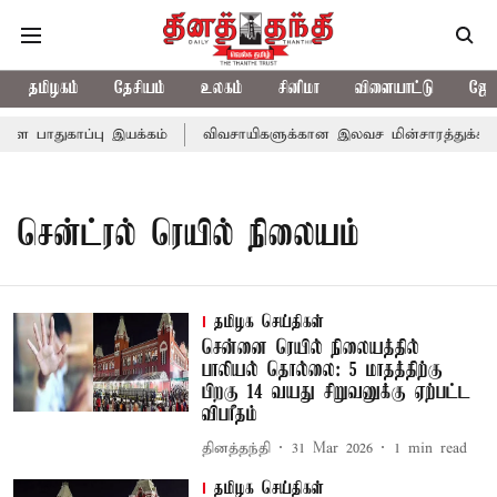
தமிழகம்
தேசியம்
உலகம்
சினிமா
விளையாட்டு
ஜோத
ள பாதுகாப்பு இயக்கம்
விவசாயிகளுக்கான இலவச மின்சாரத்துக்காக ரூ.
சென்ட்ரல் ரெயில் நிலையம்
தமிழக செய்திகள்
சென்னை ரெயில் நிலையத்தில்
பாலியல் தொல்லை: 5 மாதத்திற்கு
பிறகு 14 வயது சிறுவனுக்கு ஏற்பட்ட
விபரீதம்
தினத்தந்தி
31 Mar 2026
1
min read
தமிழக செய்திகள்