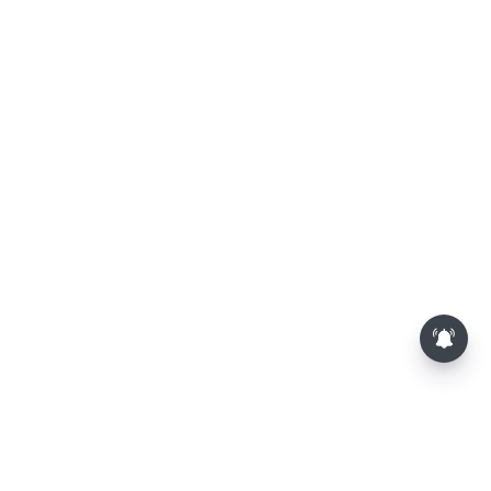
பாதுகாப்பு ஆலோசகர் அஜித்
தோவலின் ‘ரகசிய உளவாளி’
எனக் கூறிய நபர் கைது..
விசாரணையில் பரபரப்பு தகவல்