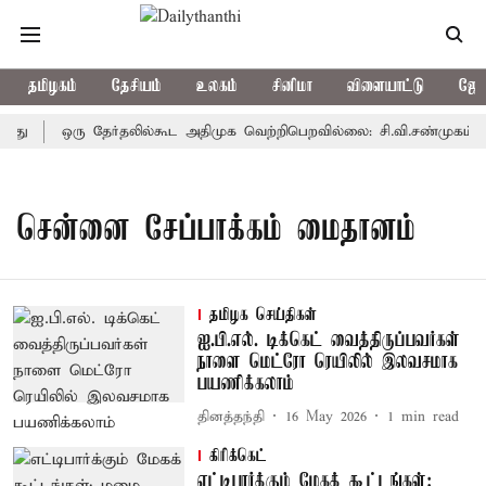
தமிழகம்
தேசியம்
உலகம்
சினிமா
விளையாட்டு
ஜோத
றது
ஒரு தேர்தலில்கூட அதிமுக வெற்றிபெறவில்லை: சி.வி.சண்முகம்
சென்னை சேப்பாக்கம் மைதானம்
தமிழக செய்திகள்
ஐ.பி.எல். டிக்கெட் வைத்திருப்பவர்கள்
நாளை மெட்ரோ ரெயிலில் இலவசமாக
பயணிக்கலாம்
தினத்தந்தி
16 May 2026
1
min read
கிரிக்கெட்
எட்டிபார்க்கும் மேகக் கூட்டங்கள்: