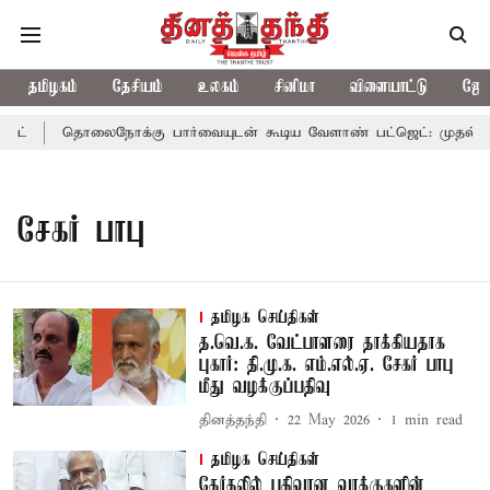
தமிழகம்
தேசியம்
உலகம்
சினிமா
விளையாட்டு
ஜோத
ட்
தொலைநோக்கு பார்வையுடன் கூடிய வேளாண் பட்ஜெட்: முதல்-அமை
சேகர் பாபு
தமிழக செய்திகள்
த.வெ.க. வேட்பாளரை தாக்கியதாக
புகார்: தி.மு.க. எம்.எல்.ஏ. சேகர் பாபு
மீது வழக்குப்பதிவு
தினத்தந்தி
22 May 2026
1
min read
தமிழக செய்திகள்
தேர்தலில் பதிவான வாக்குகளின்