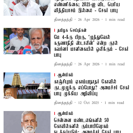
எண்ணிக்கை; 2021-ஐ விட பெரிய
வித்தியாசம் இல்லை - சேகர் பாபு
தினத்தந்தி
26 Apr 2026
1
min read
தமிழக செய்திகள்
மே 4-க்கு பிறகு, ‘முத்துவேல்
கருணாநிதி ஸ்டாலின்’ என்ற குரல்
கவர்னர் மாளிகையில் ஒலிக்கும் - சேகர்
பாபு
தினத்தந்தி
26 Apr 2026
1
min read
ஆன்மிகம்
காஞ்சிபுரம் ஏகாம்பரநாதர் கோவில்
குடமுழுக்கு எப்போது? அமைச்சர் சேகர்
பாபு முக்கிய அறிவிப்பு
தினத்தந்தி
12 Oct 2025
1
min read
ஆன்மிகம்
சென்னை மண்டலங்களில் 50
கோவில்களில் கும்பாபிஷேகம்
நடத்தப்படும்: அமைச்சர் சேகர் பாபு